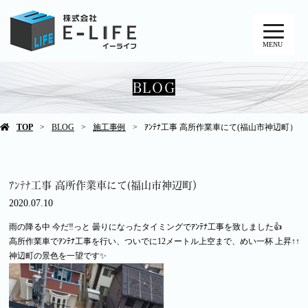
MENU
BLOG
TOP
BLOG
施工事例
ｱﾝﾃﾅ工事 高所作業車にて(福山市神辺町）
ｱﾝﾃﾅ工事 高所作業車にて(福山市神辺町）
2020.07.10
雨の降る中 今だ‼️っと 曇りになったタイミングでｱﾝﾃﾅ工事を致しました👍️
高所作業車でｱﾝﾃﾅ工事を行い、ついでに12メートル上空まで、めい一杯 上昇↑↑
神辺町の景色を一望です✨