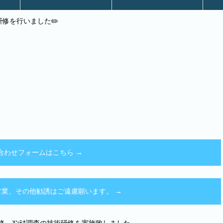
修を行いました✏️
施工事例
お知らせ
合わせフォームはこちら →
74 ※営業、その他勧誘はご遠慮願います。 →