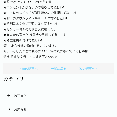
★壁掛けTVをやりたいので見て欲しい❗
★コンセントが少ないので増やして欲しい❗
★トイレのスイッチが調子悪いので修理して欲しい❗
★廊下のダウンライトをもう１つ増やしたい❗
★照明器具を全てLEDに取り替えたい❗
★センサー付きの照明器具に替えたい❗
★知人から貰った 洗濯機を設置して欲しい❗
★浴室暖房を付けて欲しい❗
等… あらゆるご依頼が届いています。
ちょっとしたことで頼みにくい…等で気にされているお客様…
是非 遠慮なく当社へご連絡下さいね✨
« 前の記事へ
一覧に戻る
次の記事へ »
カテゴリー
施工事例
お知らせ