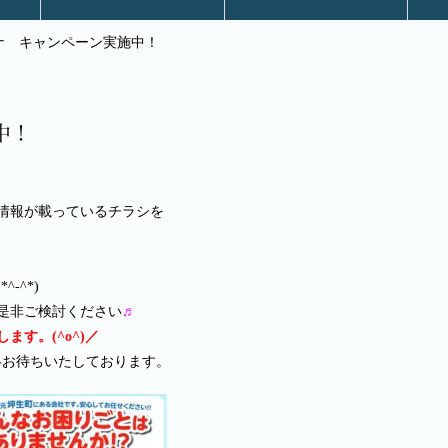
ナ キャンペーン実施中！
施工事例
お知らせ
中！
情報が載っているチラシを
-^*)
是非ご検討ください
♬
す。(^o^)／
絡お待ちいたしております。